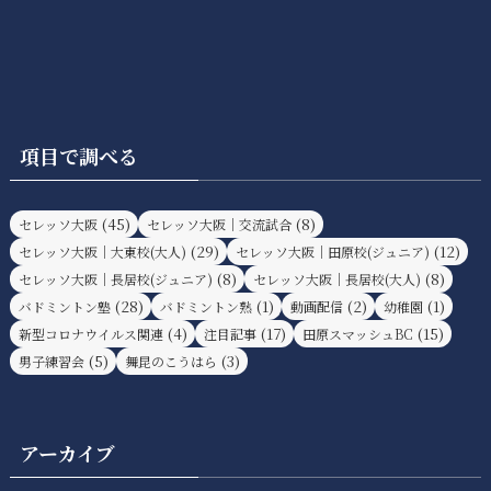
項目で調べる
(45)
(8)
セレッソ大阪
セレッソ大阪｜交流試合
(29)
(12)
セレッソ大阪｜大東校(大人)
セレッソ大阪｜田原校(ジュニア)
(8)
(8)
セレッソ大阪｜長居校(ジュニア)
セレッソ大阪｜長居校(大人)
(28)
(1)
(2)
(1)
バドミントン塾
バドミントン熟
動画配信
幼稚園
(4)
(17)
(15)
新型コロナウイルス関連
注目記事
田原スマッシュBC
(5)
(3)
男子練習会
舞昆のこうはら
アーカイブ