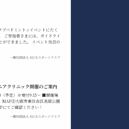
ツクラブバドミントンイベントにたく
。 ご参加者さまには、ガイドライ
とができました。 イベント当日の
一般社団法人 RICEスポーツクラブ
ニアクリニック開催のご案内
:30（予定）※受付9:15～ ■開催場
）MAP⑧大阪市東住吉区長居公園
HPにてご確認ください！
一般社団法人 RICEスポーツクラブ