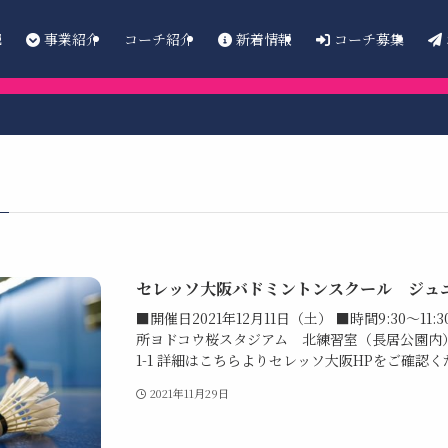
E
事業紹介
新着情報
コーチ募集
コーチ紹介
セレッソ大阪バドミントンスクール ジュ
■開催日2021年12月11日（土） ■時間9:30～11
所ヨドコウ桜スタジアム 北練習室（長居公園内
1-1 詳細はこちらよりセレッソ大阪HPをご確認
2021年11月29日