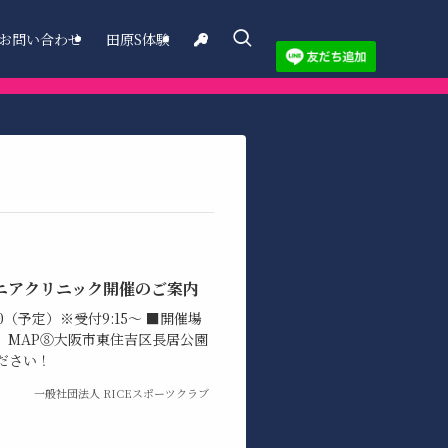
お問い合わせ
田原S体験
ニアクリニック開催のご案内
:30（予定）※受付9:15～ ■開催場
）MAP⑧大阪市東住吉区長居公園
ください！
一般社団法人 RICEスポーツクラブ