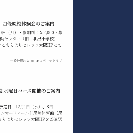
 四條畷校体験会のご案内
0日（月）・参加料：￥2,000・募
活動センター（旧：北出小学校）
はこちらよりセレッソ大阪HPにて
一般社団法人 RICEスポーツクラブ
校 水曜日コース開催のご案内
開催予定日：12月1日（水）、8日
：ヤンマーフィールド尼崎体育館（尼
こちらよりセレッソ大阪HPをご確認