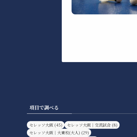
項目で調べる
セレッソ大阪
(45)
セレッソ大阪｜交流試合
(8)
セレッソ大阪｜大東校(大人)
(29)