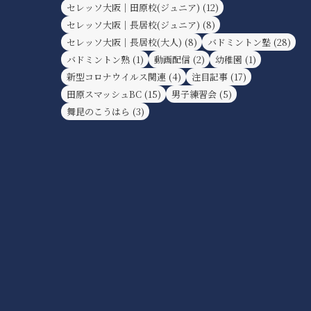
セレッソ大阪｜田原校(ジュニア)
(12)
セレッソ大阪｜長居校(ジュニア)
(8)
セレッソ大阪｜長居校(大人)
(8)
バドミントン塾
(28)
バドミントン熟
(1)
動画配信
(2)
幼稚園
(1)
新型コロナウイルス関連
(4)
注目記事
(17)
田原スマッシュBC
(15)
男子練習会
(5)
舞昆のこうはら
(3)