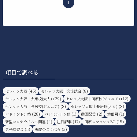
1
項目で調べる
(45)
(8)
セレッソ大阪
セレッソ大阪｜交流試合
(29)
(12)
セレッソ大阪｜大東校(大人)
セレッソ大阪｜田原校(ジュニア)
(8)
(8)
セレッソ大阪｜長居校(ジュニア)
セレッソ大阪｜長居校(大人)
(28)
(1)
(2)
(1)
バドミントン塾
バドミントン熟
動画配信
幼稚園
(4)
(17)
(15)
新型コロナウイルス関連
注目記事
田原スマッシュBC
(5)
(3)
男子練習会
舞昆のこうはら