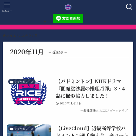
メニュー
HOME
2020年
11月
2020年11月
– date –
【バドミントン】NHKドラマ
クラブニュース
『閻魔堂沙羅の推理奇譚』3・4
話に撮影協力しました！
2020年11月13日
一般社団法人 RICEスポーツクラブ
【LiveCloud】近畿高等学校バ
クラブニュース
ドミントン選手権大会、全コート