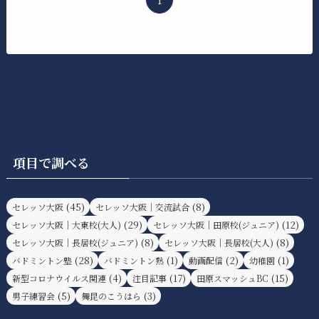
1
項目で調べる
(45)
(8)
セレッソ大阪
セレッソ大阪｜交流試合
(29)
(12)
セレッソ大阪｜大東校(大人)
セレッソ大阪｜田原校(ジュニア)
(8)
(8)
セレッソ大阪｜長居校(ジュニア)
セレッソ大阪｜長居校(大人)
(28)
(1)
(2)
(1)
バドミントン塾
バドミントン熟
動画配信
幼稚園
(4)
(17)
(15)
新型コロナウイルス関連
注目記事
田原スマッシュBC
(5)
(3)
男子練習会
舞昆のこうはら