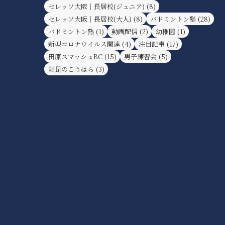
セレッソ大阪｜長居校(ジュニア)
(8)
セレッソ大阪｜長居校(大人)
(8)
バドミントン塾
(28)
バドミントン熟
(1)
動画配信
(2)
幼稚園
(1)
新型コロナウイルス関連
(4)
注目記事
(17)
田原スマッシュBC
(15)
男子練習会
(5)
舞昆のこうはら
(3)