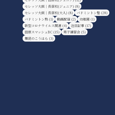
セレッソ大阪｜長居校(ジュニア)
(8)
セレッソ大阪｜長居校(大人)
(8)
バドミントン塾
(28)
バドミントン熟
(1)
動画配信
(2)
幼稚園
(1)
新型コロナウイルス関連
(4)
注目記事
(17)
田原スマッシュBC
(15)
男子練習会
(5)
舞昆のこうはら
(3)