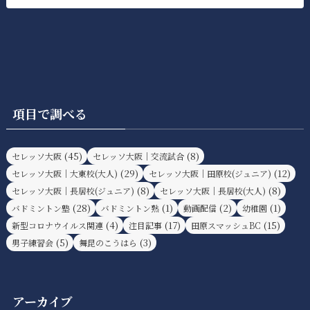
項目で調べる
(45)
(8)
セレッソ大阪
セレッソ大阪｜交流試合
(29)
(12)
セレッソ大阪｜大東校(大人)
セレッソ大阪｜田原校(ジュニア)
(8)
(8)
セレッソ大阪｜長居校(ジュニア)
セレッソ大阪｜長居校(大人)
(28)
(1)
(2)
(1)
バドミントン塾
バドミントン熟
動画配信
幼稚園
(4)
(17)
(15)
新型コロナウイルス関連
注目記事
田原スマッシュBC
(5)
(3)
男子練習会
舞昆のこうはら
アーカイブ