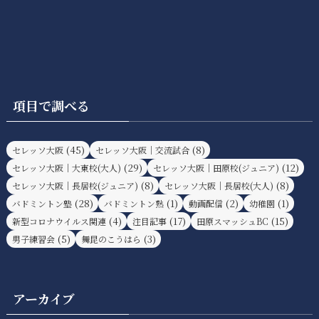
項目で調べる
(45)
(8)
セレッソ大阪
セレッソ大阪｜交流試合
(29)
(12)
セレッソ大阪｜大東校(大人)
セレッソ大阪｜田原校(ジュニア)
(8)
(8)
セレッソ大阪｜長居校(ジュニア)
セレッソ大阪｜長居校(大人)
(28)
(1)
(2)
(1)
バドミントン塾
バドミントン熟
動画配信
幼稚園
(4)
(17)
(15)
新型コロナウイルス関連
注目記事
田原スマッシュBC
(5)
(3)
男子練習会
舞昆のこうはら
アーカイブ