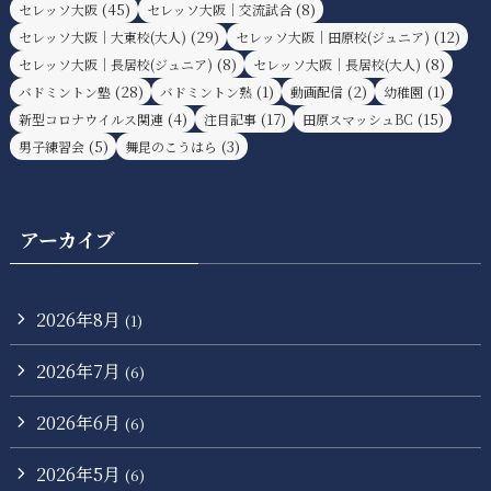
(45)
(8)
セレッソ大阪
セレッソ大阪｜交流試合
(29)
(12)
セレッソ大阪｜大東校(大人)
セレッソ大阪｜田原校(ジュニア)
(8)
(8)
セレッソ大阪｜長居校(ジュニア)
セレッソ大阪｜長居校(大人)
(28)
(1)
(2)
(1)
バドミントン塾
バドミントン熟
動画配信
幼稚園
(4)
(17)
(15)
新型コロナウイルス関連
注目記事
田原スマッシュBC
(5)
(3)
男子練習会
舞昆のこうはら
アーカイブ
2026年8月
(1)
2026年7月
(6)
2026年6月
(6)
2026年5月
(6)