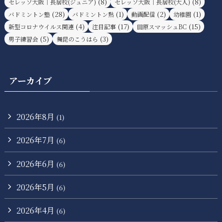
(8)
(8)
セレッソ大阪｜長居校(ジュニア)
セレッソ大阪｜長居校(大人)
(28)
(1)
(2)
(1)
バドミントン塾
バドミントン熟
動画配信
幼稚園
(4)
(17)
(15)
新型コロナウイルス関連
注目記事
田原スマッシュBC
(5)
(3)
男子練習会
舞昆のこうはら
アーカイブ
2026年8月
(1)
2026年7月
(6)
2026年6月
(6)
2026年5月
(6)
2026年4月
(6)