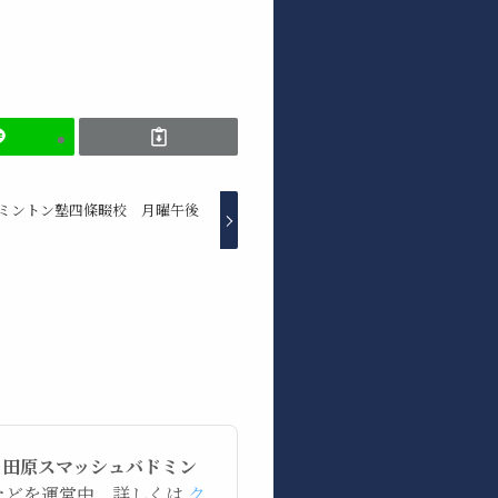
ドミントン塾四條畷校 月曜午後
。
田原スマッシュバドミン
 などを運営中。詳しくは
ク