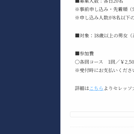
■募集人数：各日20名
※事前申し込み・先着順（
※申し込み人数が8名以下
■対象：18歳以上の男女（
■参加費
〇各回コース 1回／￥2,5
※受付時にお支払いくださ
詳細は
こちら
よりセレッソ