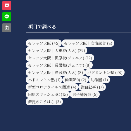
項目で調べる
セレッソ大阪
(45)
セレッソ大阪｜交流試合
(8)
セレッソ大阪｜大東校(大人)
(29)
セレッソ大阪｜田原校(ジュニア)
(12)
セレッソ大阪｜長居校(ジュニア)
(8)
セレッソ大阪｜長居校(大人)
(8)
バドミントン塾
(28)
バドミントン熟
(1)
動画配信
(2)
幼稚園
(1)
新型コロナウイルス関連
(4)
注目記事
(17)
田原スマッシュBC
(15)
男子練習会
(5)
舞昆のこうはら
(3)