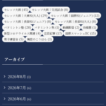
(45)
(8)
セレッソ大阪
セレッソ大阪｜交流試合
(29)
(12)
セレッソ大阪｜大東校(大人)
セレッソ大阪｜田原校(ジュニア)
(8)
(8)
セレッソ大阪｜長居校(ジュニア)
セレッソ大阪｜長居校(大人)
(28)
(1)
(2)
(1)
バドミントン塾
バドミントン熟
動画配信
幼稚園
(4)
(17)
(15)
新型コロナウイルス関連
注目記事
田原スマッシュBC
(5)
(3)
男子練習会
舞昆のこうはら
アーカイブ
2026年8月
(1)
2026年7月
(6)
2026年6月
(6)