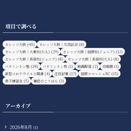
項目で調べる
(45)
(8)
セレッソ大阪
セレッソ大阪｜交流試合
(29)
(12)
セレッソ大阪｜大東校(大人)
セレッソ大阪｜田原校(ジュニア)
(8)
(8)
セレッソ大阪｜長居校(ジュニア)
セレッソ大阪｜長居校(大人)
(28)
(1)
(2)
(1)
バドミントン塾
バドミントン熟
動画配信
幼稚園
(4)
(17)
(15)
新型コロナウイルス関連
注目記事
田原スマッシュBC
(5)
(3)
男子練習会
舞昆のこうはら
アーカイブ
2026年8月
(1)