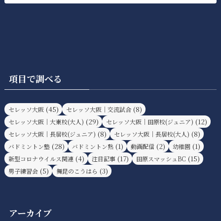
項目で調べる
(45)
(8)
セレッソ大阪
セレッソ大阪｜交流試合
(29)
(12)
セレッソ大阪｜大東校(大人)
セレッソ大阪｜田原校(ジュニア)
(8)
(8)
セレッソ大阪｜長居校(ジュニア)
セレッソ大阪｜長居校(大人)
(28)
(1)
(2)
(1)
バドミントン塾
バドミントン熟
動画配信
幼稚園
(4)
(17)
(15)
新型コロナウイルス関連
注目記事
田原スマッシュBC
(5)
(3)
男子練習会
舞昆のこうはら
アーカイブ