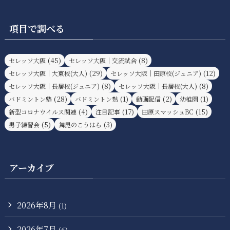
項目で調べる
(45)
(8)
セレッソ大阪
セレッソ大阪｜交流試合
(29)
(12)
セレッソ大阪｜大東校(大人)
セレッソ大阪｜田原校(ジュニア)
(8)
(8)
セレッソ大阪｜長居校(ジュニア)
セレッソ大阪｜長居校(大人)
(28)
(1)
(2)
(1)
バドミントン塾
バドミントン熟
動画配信
幼稚園
(4)
(17)
(15)
新型コロナウイルス関連
注目記事
田原スマッシュBC
(5)
(3)
男子練習会
舞昆のこうはら
アーカイブ
2026年8月
(1)
2026年7月
(6)