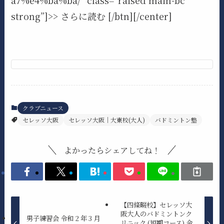
strong”]>> さらに読む [/btn][/center]
クラブニュース
セレッソ大阪
セレッソ大阪｜大東校(大人)
バドミントン塾
よかったらシェアしてね！
【四條畷校】セレッソ大
阪大人のバドミントンク
男子練習会 令和 2 年 3 月
リニック (短期コース) 令