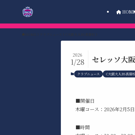
HOM
HOME
クラブニュース
C大阪大人BS長居校
2026
セレッソ大阪
1/28
クラブニュース
C大阪大人BS長居
■開催日
木曜コース：2026年2月5日
■時間