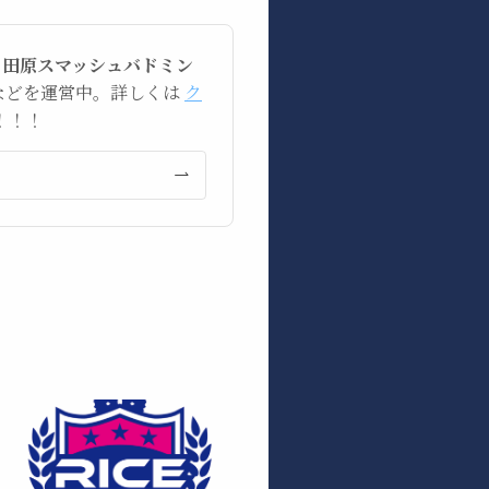
。
田原スマッシュバドミン
 などを運営中。詳しくは
ク
！！！