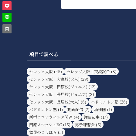
項目で調べる
セレッソ大阪
(45)
セレッソ大阪｜交流試合
(8)
セレッソ大阪｜大東校(大人)
(29)
セレッソ大阪｜田原校(ジュニア)
(12)
セレッソ大阪｜長居校(ジュニア)
(8)
セレッソ大阪｜長居校(大人)
(8)
バドミントン塾
(28)
バドミントン熟
(1)
動画配信
(2)
幼稚園
(1)
新型コロナウイルス関連
(4)
注目記事
(17)
田原スマッシュBC
(15)
男子練習会
(5)
舞昆のこうはら
(3)